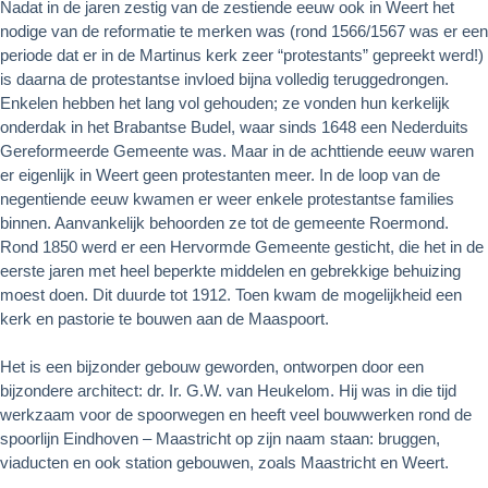
Nadat in de jaren zestig van de zestiende eeuw ook in Weert het
nodige van de reformatie te merken was (rond 1566/1567 was er een
periode dat er in de Martinus kerk zeer “protestants” gepreekt werd!)
is daarna de protestantse invloed bijna volledig teruggedrongen.
Enkelen hebben het lang vol gehouden; ze vonden hun kerkelijk
onderdak in het Brabantse Budel, waar sinds 1648 een Nederduits
Gereformeerde Gemeente was. Maar in de achttiende eeuw waren
er eigenlijk in Weert geen protestanten meer. In de loop van de
negentiende eeuw kwamen er weer enkele protestantse families
binnen. Aanvankelijk behoorden ze tot de gemeente Roermond.
Rond 1850 werd er een Hervormde Gemeente gesticht, die het in de
eerste jaren met heel beperkte middelen en gebrekkige behuizing
moest doen. Dit duurde tot 1912. Toen kwam de mogelijkheid een
kerk en pastorie te bouwen aan de Maaspoort.
Het is een bijzonder gebouw geworden, ontworpen door een
bijzondere architect: dr. Ir. G.W. van Heukelom. Hij was in die tijd
werkzaam voor de spoorwegen en heeft veel bouwwerken rond de
spoorlijn Eindhoven – Maastricht op zijn naam staan: bruggen,
viaducten en ook station gebouwen, zoals Maastricht en Weert.