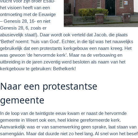
vlucht voor zijn broer Esau-
het visioen heeft van een
ontmoeting met de Eeuwige
– Genesis 28, 16- en niet
Genesis 28, 6, zoals er
abusievelijk staat!). Daar wordt ook verteld dat Jacob, die plaats
‘Bethel’ noemt: ‘huis van God’. Echter, in die tijd was het nauwelijks
gebruikelijk dat een protestants kerkgebouw een naam kreeg. Het
was gewoon ‘de hervormde kerk’. Maar na de verbouwing en
uitbreiding in de jaren zeventig werd besloten als naam van het
kerkgebouw te gebruiken: Bethelkerk!
Naar een protestantse
gemeente
In de loop van de twintigste eeuw kwam er naast de hervormde
gemeente in Weert ook een, heel kleine gereformeerde kerk.
Aanvankelijk was er van samenwerking geen sprake, laat staan van
samengáán. Maar dat duurde niet zo heel lang. Al snel won het besef