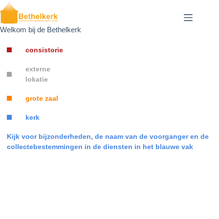
Ga
naar
de
Welkom bij de Bethelkerk
inhoud
consistorie
C
externe
lokatie
grote zaal
kerk
Kijk voor bijzonderheden, de naam van de voorganger en de
collectebestemmingen in de diensten in het blauwe vak