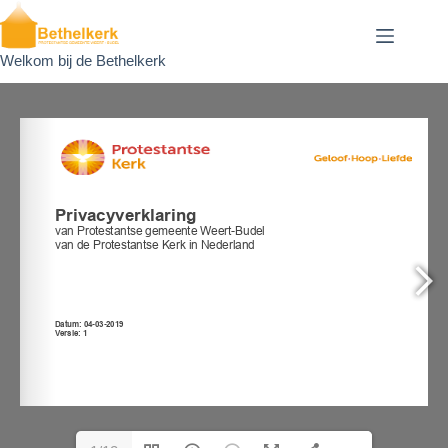
Ga
naar
de
Welkom bij de Bethelkerk
inhoud
C